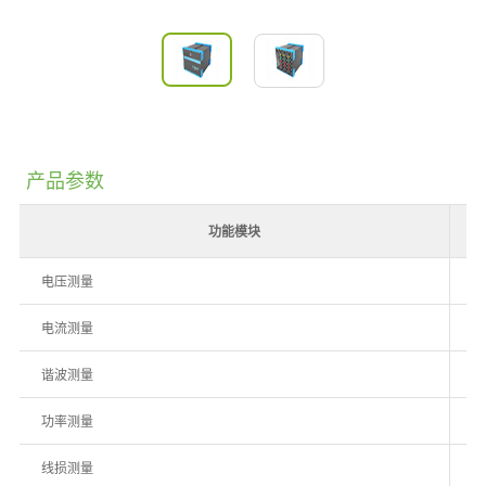
产品参数
功能模块
电压测量
1
电流测量
1
谐波测量
1
功率测量
有
线损测量
有