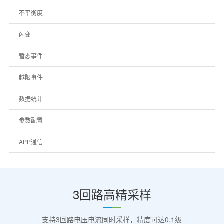
不平衡度
电
闪变
1
暂态事件
电
越限事件
频
数据统计
自
参数配置
对
APP通信
通
3回路高精采样
支持3回路电压电流同时采样，精度可达0.1级